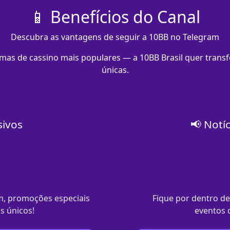
📱 Benefícios do Canal
Descubra as vantagens de seguir a 10BB no Telegram
mas de cassino mais populares — a 10BB Brasil quer transfo
únicas.
sivos
📢 Notí
m, promoções especiais
Fique por dentro d
s únicos!
eventos 