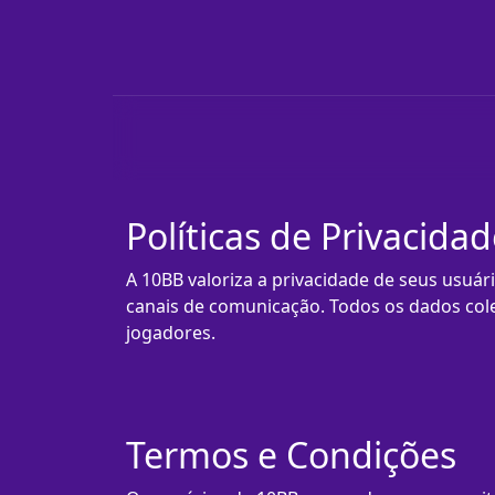
Políticas de Privacida
A 10BB valoriza a privacidade de seus usuá
canais de comunicação. Todos os dados cole
jogadores.
Termos e Condições