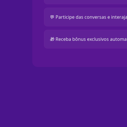
💬 Participe das conversas e interaj
🎁 Receba bônus exclusivos autom