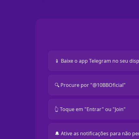
📱 Baixe o app Telegram no seu disp
🔍 Procure por "@10BBOficial"
👆 Toque em "Entrar" ou "Join"
🔔 Ative as notificações para não p