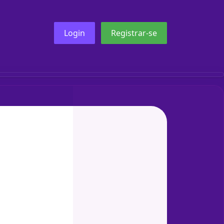
Login
Registrar-se