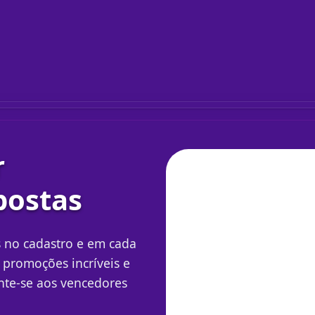
r
postas
 no cadastro e em cada
 promoções incríveis e
unte-se aos vencedores