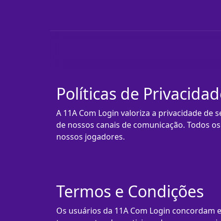
Políticas de Privacida
A 11A Com Login valoriza a privacidade de 
de nossos canais de comunicação. Todos os 
nossos jogadores.
Termos e Condições
Os usuários da 11A Com Login concordam em 