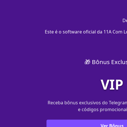
De
Este é o software oficial da 11A Com L
🎁 Bônus Exclu
VIP
Receba bônus exclusivos do Telegra
e códigos promocionai
Ver Bônus