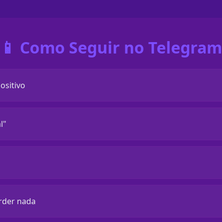
📱 Como Seguir no Telegram
ositivo
l"
erder nada