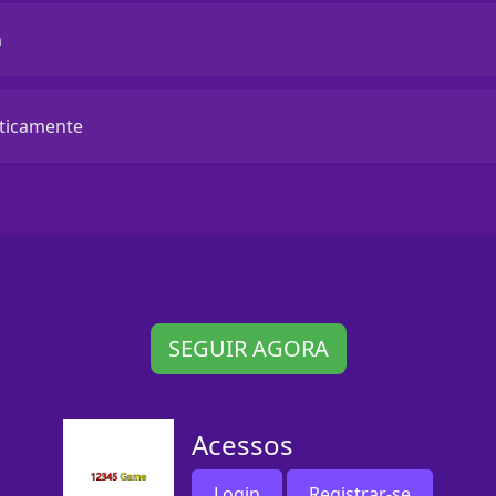
a
aticamente
SEGUIR AGORA
Acessos
Login
Registrar-se