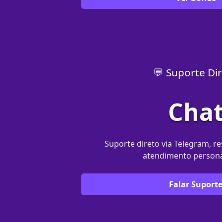
💬 Suporte Di
Cha
Suporte direto via Telegram, r
atendimento persona
Falar Suport