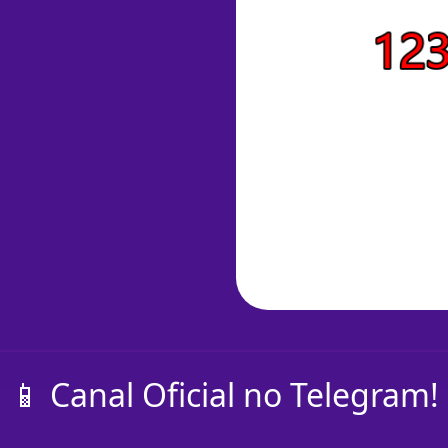
📱 Canal Oficial no Telegram!