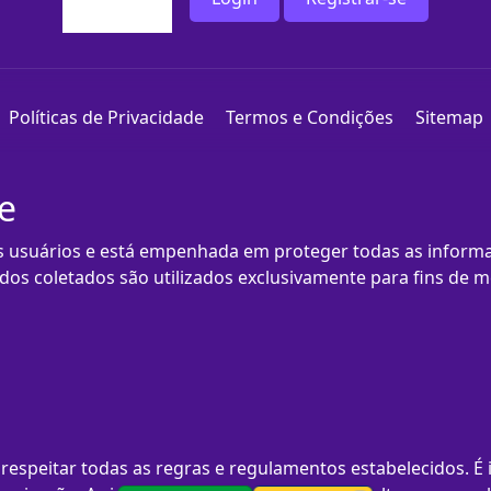
Políticas de Privacidade
Termos e Condições
Sitemap
de
us usuários e está empenhada em proteger todas as informa
os coletados são utilizados exclusivamente para fins de m
speitar todas as regras e regulamentos estabelecidos. É 