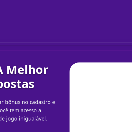
A Melhor
postas
r bônus no cadastro e
ocê tem acesso a
e jogo inigualável.