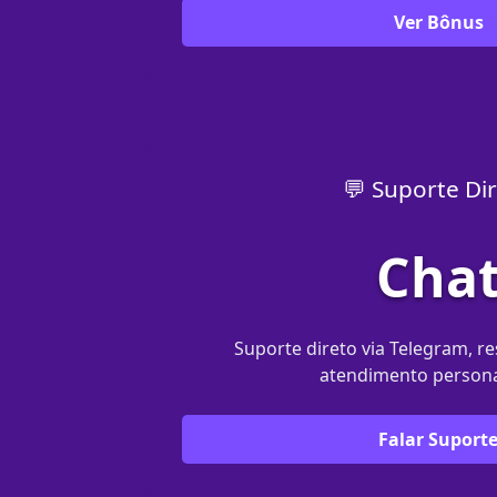
Ver Bônus
💬 Suporte Di
Cha
Suporte direto via Telegram, r
atendimento persona
Falar Suport