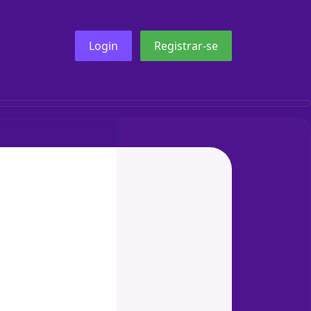
Login
Registrar-se