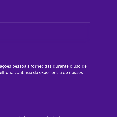
ações pessoais fornecidas durante o uso de
elhoria contínua da experiência de nossos