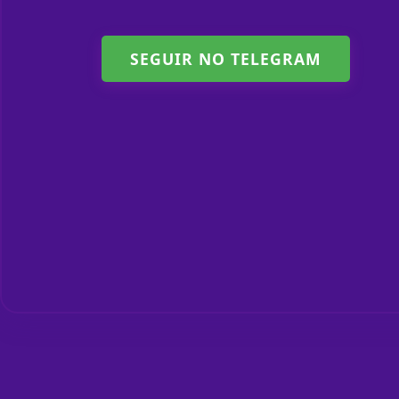
SEGUIR NO TELEGRAM