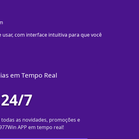
am
usar, com interface intuitiva para que você
cias em Tempo Real
24/7
e todas as novidades, promoções e
977Win APP em tempo real!