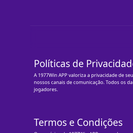
Políticas de Privacida
A 1977Win APP valoriza a privacidade de s
nossos canais de comunicação. Todos os dad
jogadores.
Termos e Condições