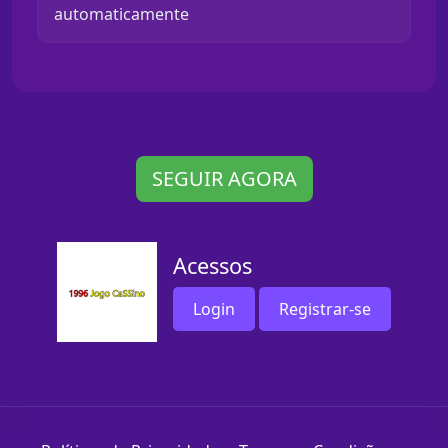
automaticamente
SEGUIR AGORA
Acessos
Login
Registrar-se