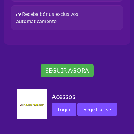
🎁 Receba bônus exclusivos
automaticamente
SEGUIR AGORA
Acessos
Login
Registrar-se