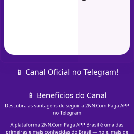
📱 Canal Oficial no Telegram!
📱 Benefícios do Canal
Descubra as vantagens de seguir a 2NN.Com Paga APP
no Telegram
A plataforma 2NN.Com Paga APP Brasil é uma das
primeiras e mais conhecidas do Brasil — hoje, mais de