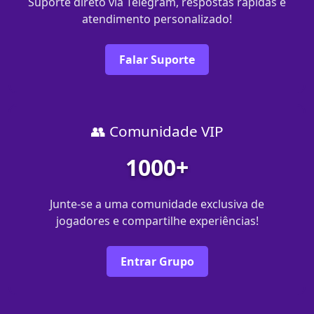
Suporte direto via Telegram, respostas rápidas e
atendimento personalizado!
Falar Suporte
👥 Comunidade VIP
1000+
Junte-se a uma comunidade exclusiva de
jogadores e compartilhe experiências!
Entrar Grupo