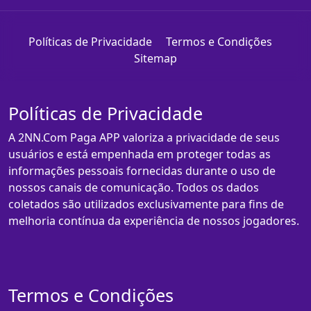
Políticas de Privacidade
Termos e Condições
Sitemap
Políticas de Privacidade
A 2NN.Com Paga APP valoriza a privacidade de seus
usuários e está empenhada em proteger todas as
informações pessoais fornecidas durante o uso de
nossos canais de comunicação. Todos os dados
coletados são utilizados exclusivamente para fins de
melhoria contínua da experiência de nossos jogadores.
Termos e Condições