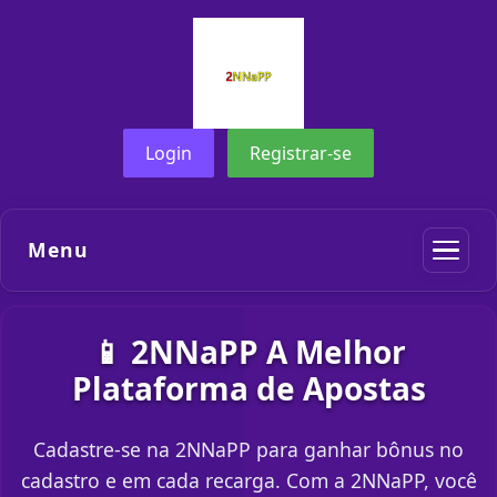
Login
Registrar-se
Menu
📱 2NNaPP A Melhor
Plataforma de Apostas
Cadastre-se na 2NNaPP para ganhar bônus no
cadastro e em cada recarga. Com a 2NNaPP, você