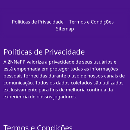
Políticas de Privacidade
Termos e Condições
Sitemap
Políticas de Privacidade
A 2NNaPP valoriza a privacidade de seus usuários e
está empenhada em proteger todas as informações
pessoais fornecidas durante o uso de nossos canais de
comunicação. Todos os dados coletados são utilizados
exclusivamente para fins de melhoria contínua da
experiência de nossos jogadores.
Termos e Condições