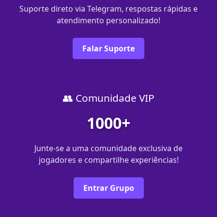
Suporte direto via Telegram, respostas rápidas e
atendimento personalizado!
Falar Suporte
👥 Comunidade VIP
1000+
Junte-se a uma comunidade exclusiva de
jogadores e compartilhe experiências!
Entrar Grupo