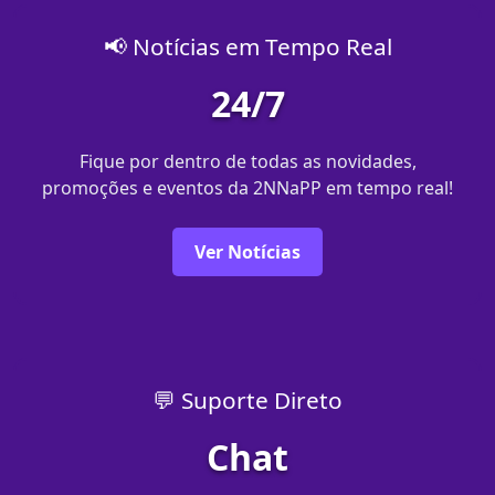
📢 Notícias em Tempo Real
24/7
Fique por dentro de todas as novidades,
promoções e eventos da 2NNaPP em tempo real!
Ver Notícias
💬 Suporte Direto
Chat