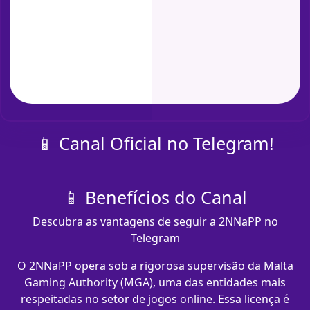
📱 Canal Oficial no Telegram!
📱 Benefícios do Canal
Descubra as vantagens de seguir a 2NNaPP no
Telegram
O 2NNaPP opera sob a rigorosa supervisão da Malta
Gaming Authority (MGA), uma das entidades mais
respeitadas no setor de jogos online. Essa licença é