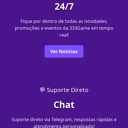
24/7
Fique por dentro de todas as novidades,
promoções e eventos da 333Game em tempo
real!
Ver Notícias
💬 Suporte Direto
Chat
Suporte direto via Telegram, respostas rápidas e
atendimento personalizado!