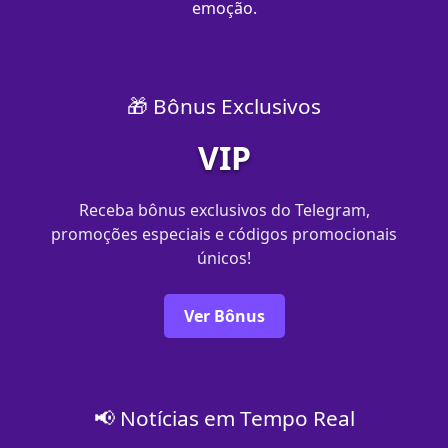
emoção.
🎁 Bônus Exclusivos
VIP
Receba bônus exclusivos do Telegram,
promoções especiais e códigos promocionais
únicos!
Ver Bônus
📢 Notícias em Tempo Real