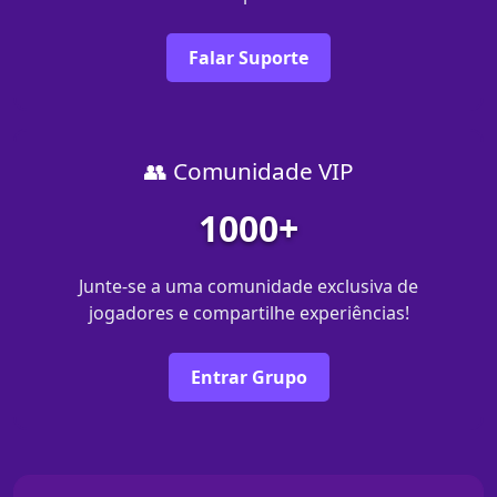
Falar Suporte
👥 Comunidade VIP
1000+
Junte-se a uma comunidade exclusiva de
jogadores e compartilhe experiências!
Entrar Grupo