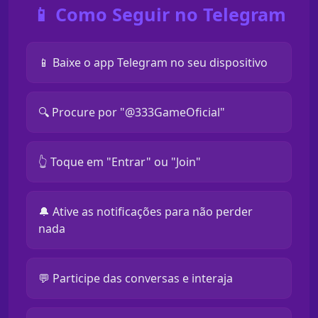
📱 Como Seguir no Telegram
📱 Baixe o app Telegram no seu dispositivo
🔍 Procure por "@333GameOficial"
👆 Toque em "Entrar" ou "Join"
🔔 Ative as notificações para não perder
nada
💬 Participe das conversas e interaja