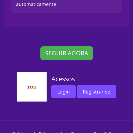
automaticamente
SEGUIR AGORA
Acessos
Login
Registrar-se