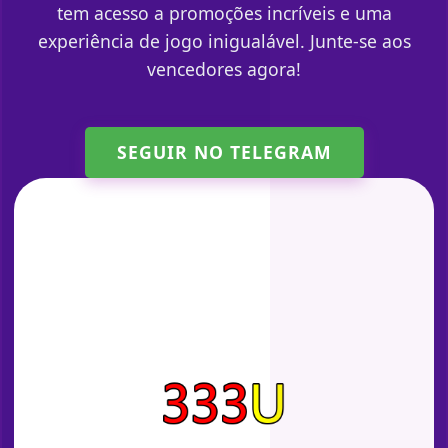
tem acesso a promoções incríveis e uma
experiência de jogo inigualável. Junte-se aos
vencedores agora!
SEGUIR NO TELEGRAM