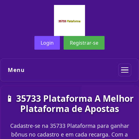
Login
Registrar-se
Menu
📱 35733 Plataforma A Melhor
Plataforma de Apostas
Cadastre-se na 35733 Plataforma para ganhar
bônus no cadastro e em cada recarga. Com a