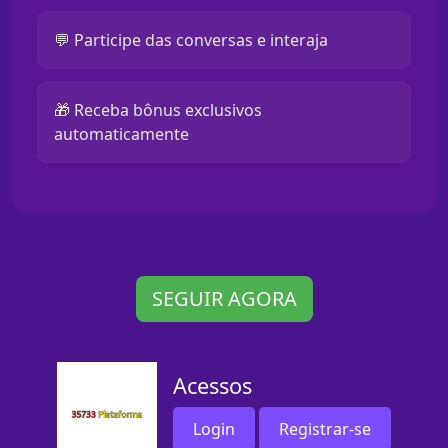
💬 Participe das conversas e interaja
🎁 Receba bônus exclusivos
automaticamente
SEGUIR AGORA
Acessos
Login
Registrar-se