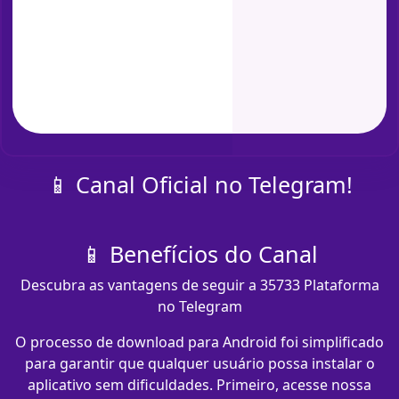
📱 Canal Oficial no Telegram!
📱 Benefícios do Canal
Descubra as vantagens de seguir a 35733 Plataforma
no Telegram
O processo de download para Android foi simplificado
para garantir que qualquer usuário possa instalar o
aplicativo sem dificuldades. Primeiro, acesse nossa