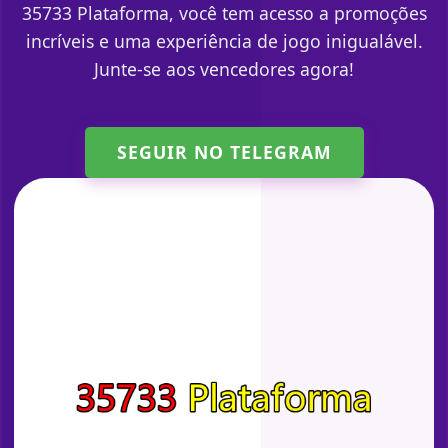
35733 Plataforma, você tem acesso a promoções
incríveis e uma experiência de jogo inigualável.
Junte-se aos vencedores agora!
SEGUIR NO TELEGRAM