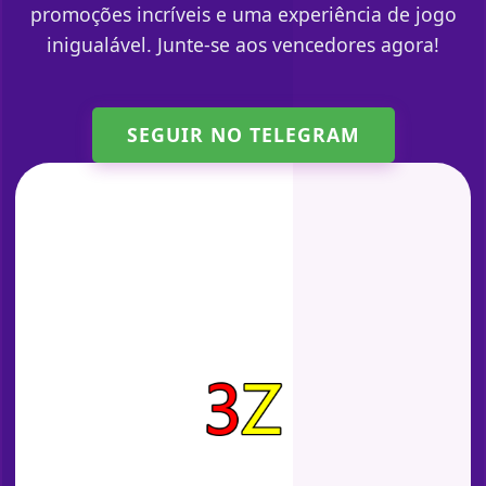
promoções incríveis e uma experiência de jogo
inigualável. Junte-se aos vencedores agora!
SEGUIR NO TELEGRAM