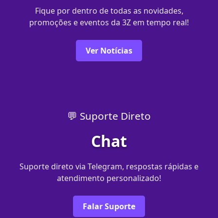
Fique por dentro de todas as novidades,
promoções e eventos da 3Z em tempo real!
Ver Notícias
💬 Suporte Direto
Chat
Suporte direto via Telegram, respostas rápidas e
atendimento personalizado!
Falar Suporte