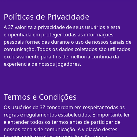
Políticas de Privacidade
A 3Z valoriza a privacidade de seus usuários e está
empenhada em proteger todas as informações
pessoais fornecidas durante o uso de nossos canais de
comunicação. Todos os dados coletados são utilizados
exclusivamente para fins de melhoria contínua da
experiência de nossos jogadores.
Termos e Condições
Os usuários da 3Z concordam em respeitar todas as
regras e regulamentos estabelecidos. É importante ler
e entender todos os termos antes de participar de
nossos canais de comunicação. A violação destes
termos pode resultar em penalizações ou na