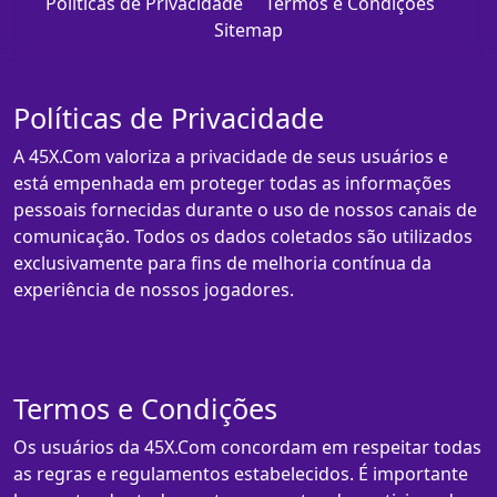
Políticas de Privacidade
Termos e Condições
Sitemap
Políticas de Privacidade
A 45X.Com valoriza a privacidade de seus usuários e
está empenhada em proteger todas as informações
pessoais fornecidas durante o uso de nossos canais de
comunicação. Todos os dados coletados são utilizados
exclusivamente para fins de melhoria contínua da
experiência de nossos jogadores.
Termos e Condições
Os usuários da 45X.Com concordam em respeitar todas
as regras e regulamentos estabelecidos. É importante