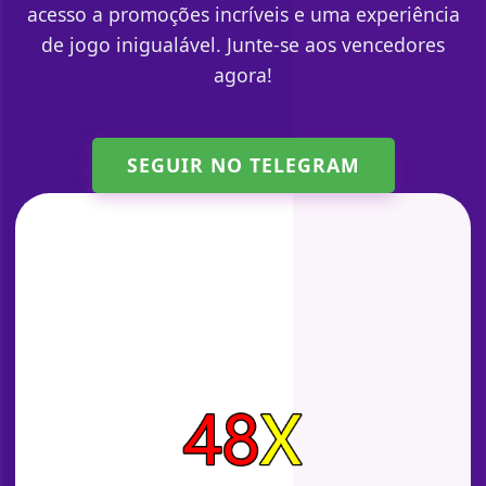
acesso a promoções incríveis e uma experiência
de jogo inigualável. Junte-se aos vencedores
agora!
SEGUIR NO TELEGRAM