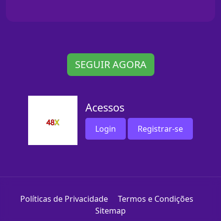
SEGUIR AGORA
Acessos
Login
Registrar-se
Políticas de Privacidade
Termos e Condições
Sitemap