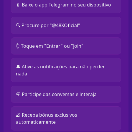
📱 Baixe o app Telegram no seu dispositivo
🔍 Procure por "@48XOficial"
👆 Toque em "Entrar" ou "Join"
🔔 Ative as notificações para não perder
nada
💬 Participe das conversas e interaja
🎁 Receba bônus exclusivos
automaticamente