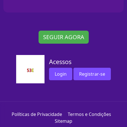
SEGUIR AGORA
Acessos
Login
Registrar-se
Políticas de Privacidade
Termos e Condições
Sitemap