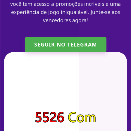
você tem acesso a promoções incríveis e uma
experiência de jogo inigualável. Junte-se aos
vencedores agora!
SEGUIR NO TELEGRAM