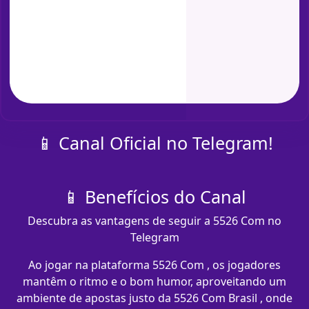
📱 Canal Oficial no Telegram!
📱 Benefícios do Canal
Descubra as vantagens de seguir a 5526 Com no
Telegram
Ao jogar na plataforma 5526 Com , os jogadores
mantêm o ritmo e o bom humor, aproveitando um
ambiente de apostas justo da 5526 Com Brasil , onde