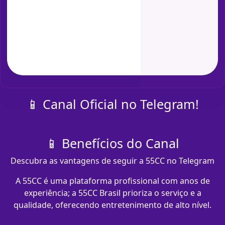
📱 Canal Oficial no Telegram!
📱 Benefícios do Canal
Descubra as vantagens de seguir a 55CC no Telegram
A 55CC é uma plataforma profissional com anos de
experiência; a 55CC Brasil prioriza o serviço e a
qualidade, oferecendo entretenimento de alto nível.