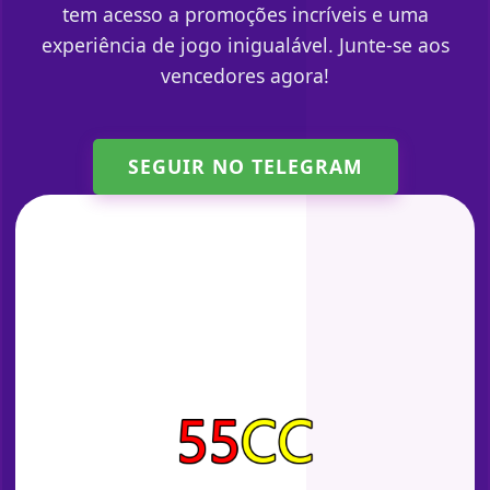
tem acesso a promoções incríveis e uma
experiência de jogo inigualável. Junte-se aos
vencedores agora!
SEGUIR NO TELEGRAM