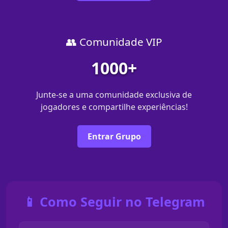
👥 Comunidade VIP
1000+
Junte-se a uma comunidade exclusiva de
jogadores e compartilhe experiências!
Entrar Grupo
📱 Como Seguir no Telegram