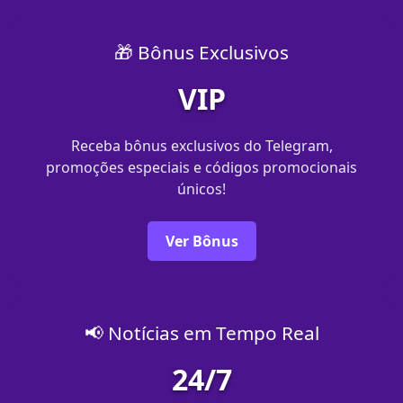
🎁 Bônus Exclusivos
VIP
Receba bônus exclusivos do Telegram,
promoções especiais e códigos promocionais
únicos!
Ver Bônus
📢 Notícias em Tempo Real
24/7