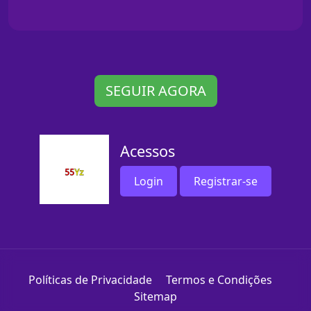
SEGUIR AGORA
Acessos
Login
Registrar-se
Políticas de Privacidade
Termos e Condições
Sitemap