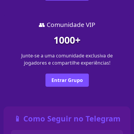
👥 Comunidade VIP
1000+
Junte-se a uma comunidade exclusiva de
jogadores e compartilhe experiências!
Entrar Grupo
📱 Como Seguir no Telegram