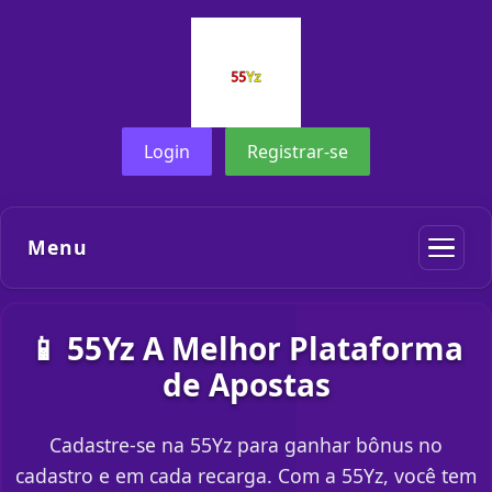
Login
Registrar-se
Menu
📱 55Yz A Melhor Plataforma
de Apostas
Cadastre-se na 55Yz para ganhar bônus no
cadastro e em cada recarga. Com a 55Yz, você tem