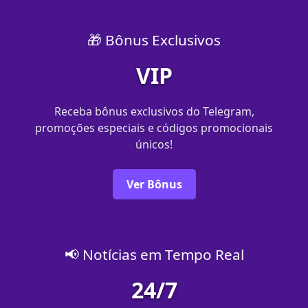
🎁 Bônus Exclusivos
VIP
Receba bônus exclusivos do Telegram,
promoções especiais e códigos promocionais
únicos!
Ver Bônus
📢 Notícias em Tempo Real
24/7