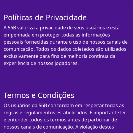
Políticas de Privacidade
A 56B valoriza a privacidade de seus usuários e está
empenhada em proteger todas as informações
pessoais fornecidas durante o uso de nossos canais de
comunicação. Todos os dados coletados são utilizados
exclusivamente para fins de melhoria contínua da
experiência de nossos jogadores.
Termos e Condições
Os usuários da 56B concordam em respeitar todas as
regras e regulamentos estabelecidos. É importante ler
e entender todos os termos antes de participar de
nossos canais de comunicação. A violação destes