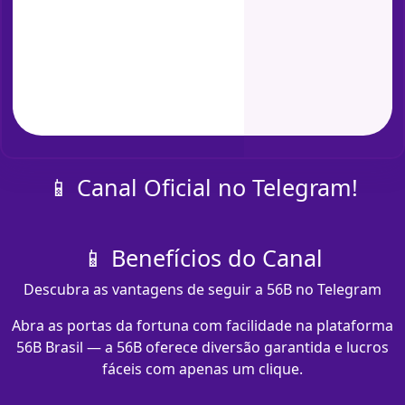
📱 Canal Oficial no Telegram!
📱 Benefícios do Canal
Descubra as vantagens de seguir a 56B no Telegram
Abra as portas da fortuna com facilidade na plataforma
56B Brasil — a 56B oferece diversão garantida e lucros
fáceis com apenas um clique.