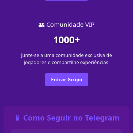
👥 Comunidade VIP
1000+
Junte-se a uma comunidade exclusiva de
jogadores e compartilhe experiências!
Entrar Grupo
📱 Como Seguir no Telegram