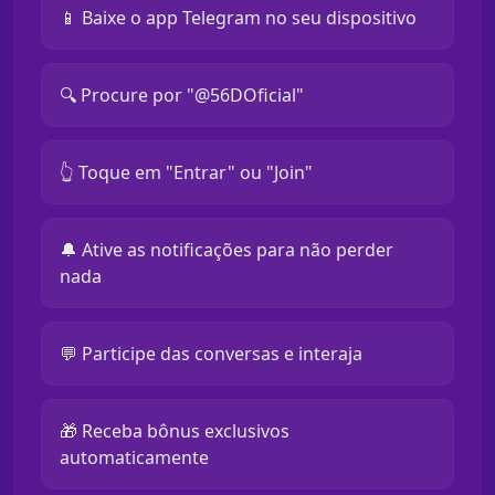
📱 Baixe o app Telegram no seu dispositivo
🔍 Procure por "@56DOficial"
👆 Toque em "Entrar" ou "Join"
🔔 Ative as notificações para não perder
nada
💬 Participe das conversas e interaja
🎁 Receba bônus exclusivos
automaticamente