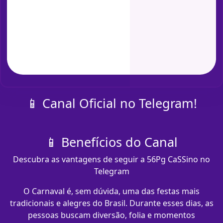
📱 Canal Oficial no Telegram!
📱 Benefícios do Canal
Descubra as vantagens de seguir a 56Pg CaSSino no
Telegram
O Carnaval é, sem dúvida, uma das festas mais
tradicionais e alegres do Brasil. Durante esses dias, as
pessoas buscam diversão, folia e momentos