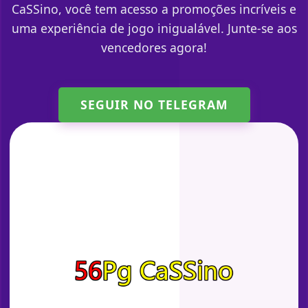
CaSSino, você tem acesso a promoções incríveis e
uma experiência de jogo inigualável. Junte-se aos
vencedores agora!
SEGUIR NO TELEGRAM