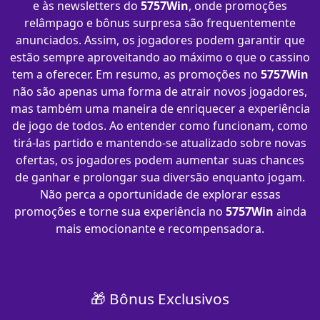
e às newsletters do
5757Win
, onde promoções
relâmpago e bônus surpresa são frequentemente
anunciados. Assim, os jogadores podem garantir que
estão sempre aproveitando ao máximo o que o cassino
tem a oferecer. Em resumo, as promoções no
5757Win
não são apenas uma forma de atrair novos jogadores,
mas também uma maneira de enriquecer a experiência
de jogo de todos. Ao entender como funcionam, como
tirá-las partido e mantendo-se atualizado sobre novas
ofertas, os jogadores podem aumentar suas chances
de ganhar e prolongar sua diversão enquanto jogam.
Não perca a oportunidade de explorar essas
promoções e torne sua experiência no
5757Win
ainda
mais emocionante e recompensadora.
🎁 Bônus Exclusivos