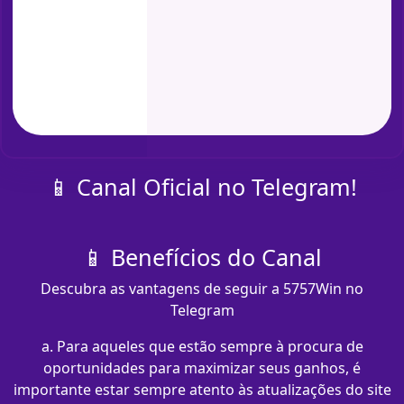
📱 Canal Oficial no Telegram!
📱 Benefícios do Canal
Descubra as vantagens de seguir a 5757Win no
Telegram
a. Para aqueles que estão sempre à procura de
oportunidades para maximizar seus ganhos, é
importante estar sempre atento às atualizações do site