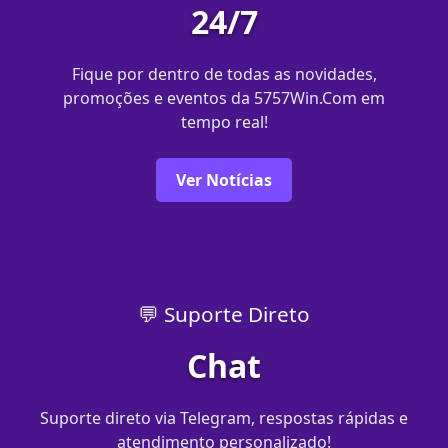
24/7
Fique por dentro de todas as novidades,
promoções e eventos da 5757Win.Com em
tempo real!
Ver Notícias
💬 Suporte Direto
Chat
Suporte direto via Telegram, respostas rápidas e
atendimento personalizado!