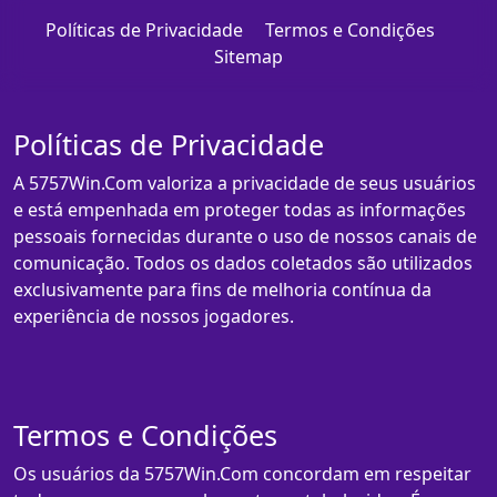
Políticas de Privacidade
Termos e Condições
Sitemap
Políticas de Privacidade
A 5757Win.Com valoriza a privacidade de seus usuários
e está empenhada em proteger todas as informações
pessoais fornecidas durante o uso de nossos canais de
comunicação. Todos os dados coletados são utilizados
exclusivamente para fins de melhoria contínua da
experiência de nossos jogadores.
Termos e Condições
Os usuários da 5757Win.Com concordam em respeitar