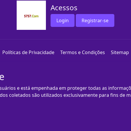
Acessos
Login
Registrar-se
Políticas de Privacidade
Termos e Condições
Sitemap
de
usuários e está empenhada em proteger todas as informaçõ
os coletados são utilizados exclusivamente para fins de m