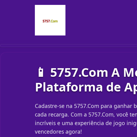
📱 5757.Com A M
Plataforma de A
Cadastre-se na 5757.Com para ganhar 
cada recarga. Com a 5757.Com, você t
incríveis e uma experiência de jogo inig
vencedores agora!