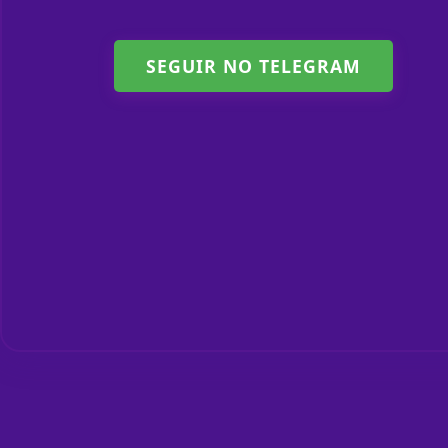
SEGUIR NO TELEGRAM