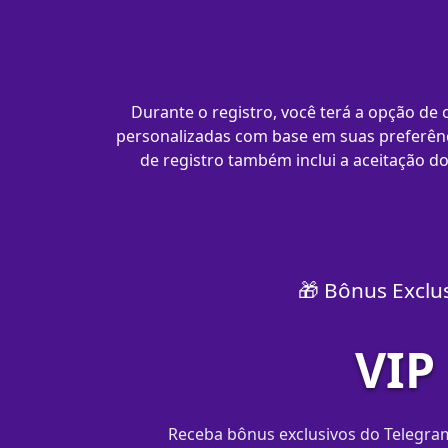
Durante o registro, você terá a opção de 
personalizadas com base em suas preferênc
de registro também inclui a aceitação d
🎁 Bônus Exclu
VIP
Receba bônus exclusivos do Telegra