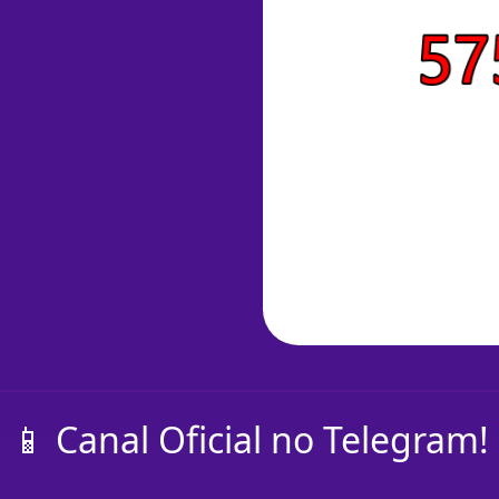
📱 Canal Oficial no Telegram!