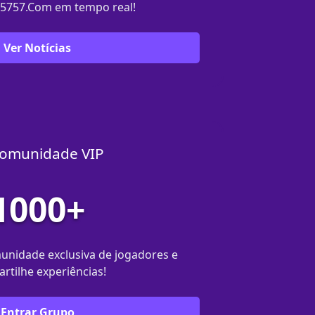
 5757.Com em tempo real!
Ver Notícias
Comunidade VIP
1000+
unidade exclusiva de jogadores e
rtilhe experiências!
Entrar Grupo