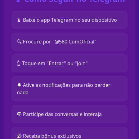
📱 Baixe o app Telegram no seu dispositivo
🔍 Procure por "@580 ComOficial"
👆 Toque em "Entrar" ou "Join"
🔔 Ative as notificações para não perder
nada
💬 Participe das conversas e interaja
🎁 Receba bônus exclusivos