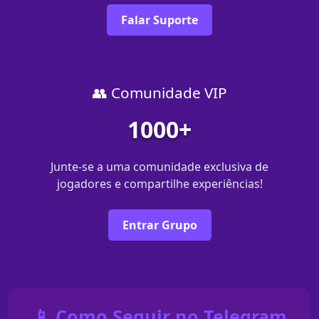
Falar Suporte
👥 Comunidade VIP
1000+
Junte-se a uma comunidade exclusiva de
jogadores e compartilhe experiências!
Entrar Grupo
📱 Como Seguir no Telegram