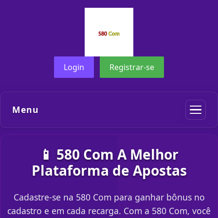
Login
Registrar-se
Menu
📱 580 Com A Melhor
Plataforma de Apostas
Cadastre-se na 580 Com para ganhar bônus no
cadastro e em cada recarga. Com a 580 Com, você