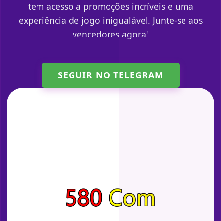
tem acesso a promoções incríveis e uma
experiência de jogo inigualável. Junte-se aos
vencedores agora!
SEGUIR NO TELEGRAM