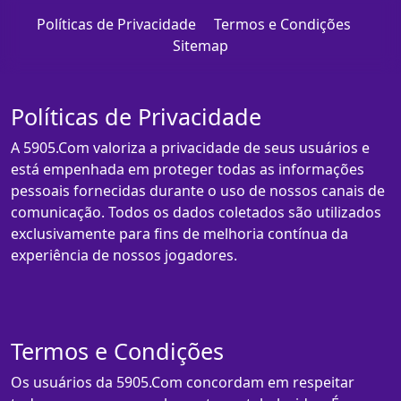
Políticas de Privacidade
Termos e Condições
Sitemap
Políticas de Privacidade
A 5905.Com valoriza a privacidade de seus usuários e
está empenhada em proteger todas as informações
pessoais fornecidas durante o uso de nossos canais de
comunicação. Todos os dados coletados são utilizados
exclusivamente para fins de melhoria contínua da
experiência de nossos jogadores.
Termos e Condições
Os usuários da 5905.Com concordam em respeitar