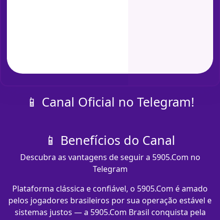
📱 Canal Oficial no Telegram!
📱 Benefícios do Canal
Descubra as vantagens de seguir a 5905.Com no
Telegram
Plataforma clássica e confiável, o 5905.Com é amado
pelos jogadores brasileiros por sua operação estável e
sistemas justos — a 5905.Com Brasil conquista pela