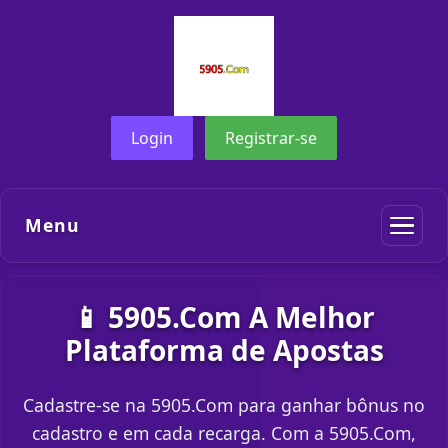
Login
Registrar-se
Menu
📱 5905.Com A Melhor
Plataforma de Apostas
Cadastre-se na 5905.Com para ganhar bônus no
cadastro e em cada recarga. Com a 5905.Com,