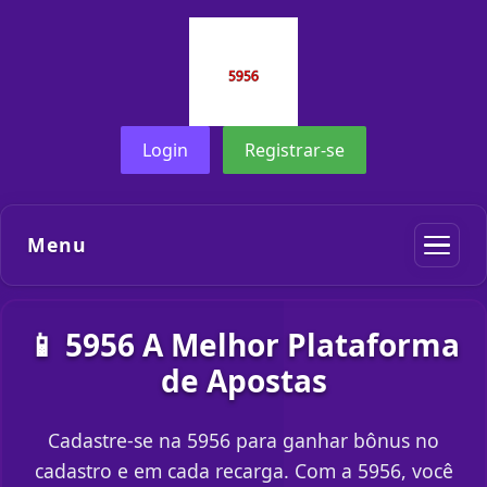
Login
Registrar-se
Menu
📱 5956 A Melhor Plataforma
de Apostas
Cadastre-se na 5956 para ganhar bônus no
cadastro e em cada recarga. Com a 5956, você