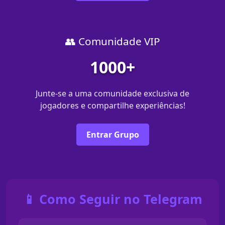
👥 Comunidade VIP
1000+
Junte-se a uma comunidade exclusiva de
jogadores e compartilhe experiências!
Entrar Grupo
📱 Como Seguir no Telegram