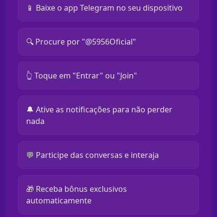
📱 Baixe o app Telegram no seu dispositivo
🔍 Procure por "@5956Oficial"
👆 Toque em "Entrar" ou "Join"
🔔 Ative as notificações para não perder
nada
💬 Participe das conversas e interaja
🎁 Receba bônus exclusivos
automaticamente