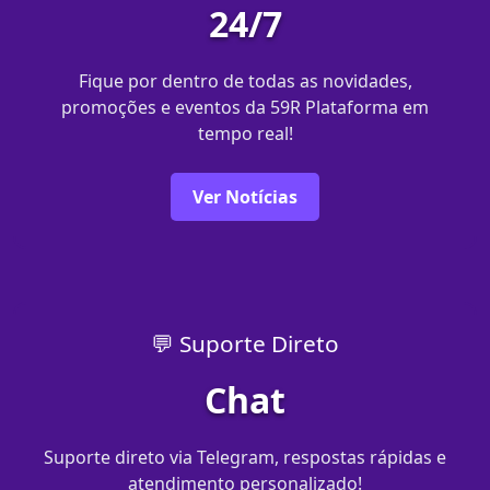
24/7
Fique por dentro de todas as novidades,
promoções e eventos da 59R Plataforma em
tempo real!
Ver Notícias
💬 Suporte Direto
Chat
Suporte direto via Telegram, respostas rápidas e
atendimento personalizado!