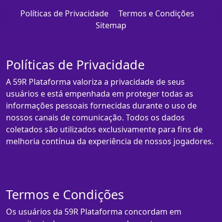
Políticas de Privacidade
Termos e Condições
Sitemap
Políticas de Privacidade
A 59R Plataforma valoriza a privacidade de seus
usuários e está empenhada em proteger todas as
informações pessoais fornecidas durante o uso de
nossos canais de comunicação. Todos os dados
coletados são utilizados exclusivamente para fins de
melhoria contínua da experiência de nossos jogadores.
Termos e Condições
Os usuários da 59R Plataforma concordam em