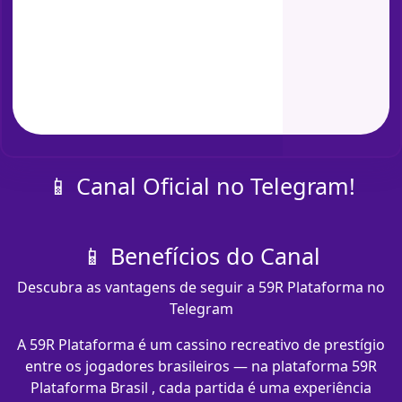
📱 Canal Oficial no Telegram!
📱 Benefícios do Canal
Descubra as vantagens de seguir a 59R Plataforma no
Telegram
A 59R Plataforma é um cassino recreativo de prestígio
entre os jogadores brasileiros — na plataforma 59R
Plataforma Brasil , cada partida é uma experiência