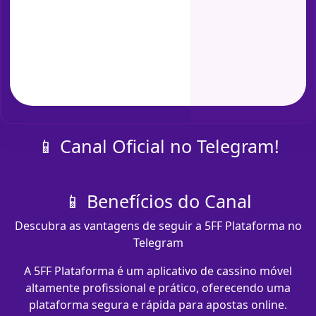
📱 Canal Oficial no Telegram!
📱 Benefícios do Canal
Descubra as vantagens de seguir a 5FF Plataforma no
Telegram
A 5FF Plataforma é um aplicativo de cassino móvel
altamente profissional e prático, oferecendo uma
plataforma segura e rápida para apostas online.