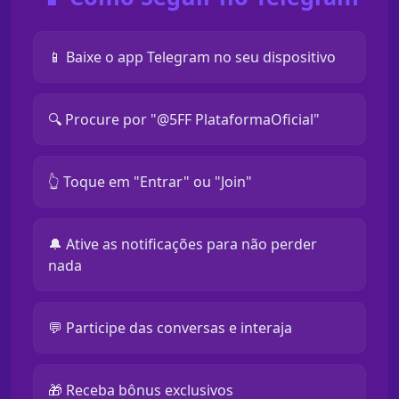
📱 Baixe o app Telegram no seu dispositivo
🔍 Procure por "@5FF PlataformaOficial"
👆 Toque em "Entrar" ou "Join"
🔔 Ative as notificações para não perder
nada
💬 Participe das conversas e interaja
🎁 Receba bônus exclusivos