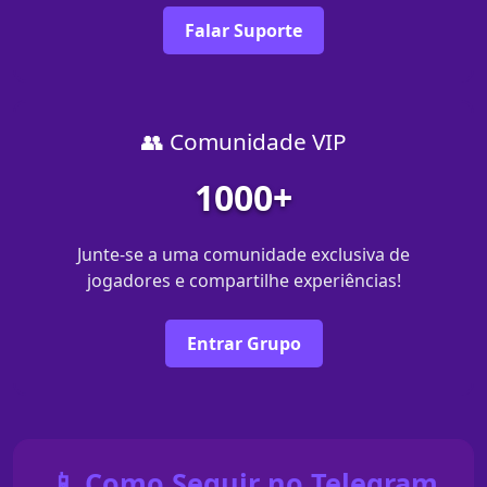
Falar Suporte
👥 Comunidade VIP
1000+
Junte-se a uma comunidade exclusiva de
jogadores e compartilhe experiências!
Entrar Grupo
📱 Como Seguir no Telegram