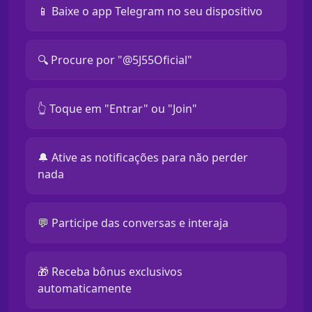
📱 Baixe o app Telegram no seu dispositivo
🔍 Procure por "@5J55Oficial"
👆 Toque em "Entrar" ou "Join"
🔔 Ative as notificações para não perder
nada
💬 Participe das conversas e interaja
🎁 Receba bônus exclusivos
automaticamente