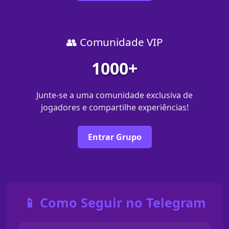
👥 Comunidade VIP
1000+
Junte-se a uma comunidade exclusiva de
jogadores e compartilhe experiências!
Entrar Grupo
📱 Como Seguir no Telegram