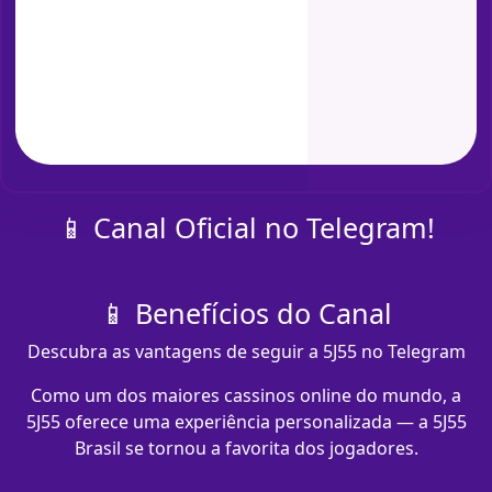
📱 Canal Oficial no Telegram!
📱 Benefícios do Canal
Descubra as vantagens de seguir a 5J55 no Telegram
Como um dos maiores cassinos online do mundo, a
5J55 oferece uma experiência personalizada — a 5J55
Brasil se tornou a favorita dos jogadores.