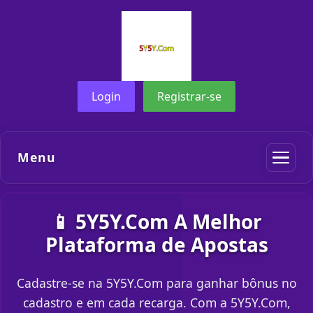
Login
Registrar-se
Menu
📱 5Y5Y.Com A Melhor
Plataforma de Apostas
Cadastre-se na 5Y5Y.Com para ganhar bônus no
cadastro e em cada recarga. Com a 5Y5Y.Com,