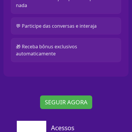
nada
💬 Participe das conversas e interaja
🎁 Receba bônus exclusivos
automaticamente
SEGUIR AGORA
Acessos