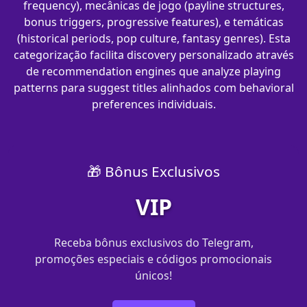
frequency), mecânicas de jogo (payline structures,
bonus triggers, progressive features), e temáticas
(historical periods, pop culture, fantasy genres). Esta
categorização facilita discovery personalizado através
de recommendation engines que analyze playing
patterns para suggest titles alinhados com behavioral
preferences individuais.
🎁 Bônus Exclusivos
VIP
Receba bônus exclusivos do Telegram,
promoções especiais e códigos promocionais
únicos!