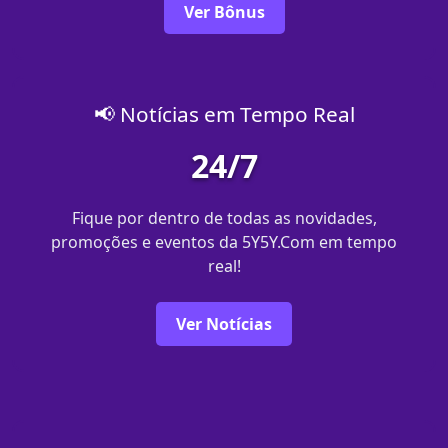
Ver Bônus
📢 Notícias em Tempo Real
24/7
Fique por dentro de todas as novidades,
promoções e eventos da 5Y5Y.Com em tempo
real!
Ver Notícias