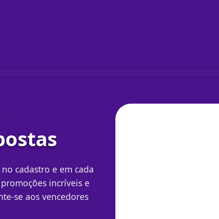
postas
 no cadastro e em cada
 promoções incríveis e
unte-se aos vencedores