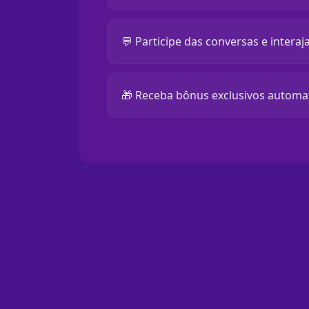
💬 Participe das conversas e interaj
🎁 Receba bônus exclusivos autom