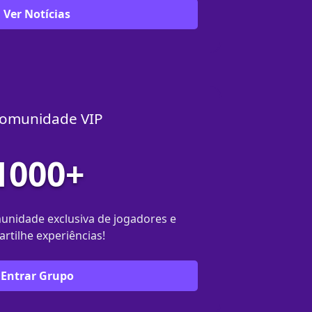
Ver Notícias
Comunidade VIP
1000+
unidade exclusiva de jogadores e
rtilhe experiências!
Entrar Grupo