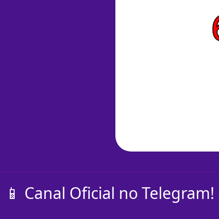
📱 Canal Oficial no Telegram!