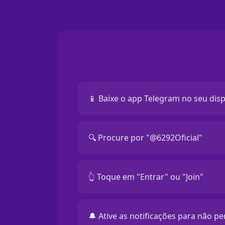
📱 Baixe o app Telegram no seu disp
🔍 Procure por "@6292Oficial"
👆 Toque em "Entrar" ou "Join"
🔔 Ative as notificações para não p