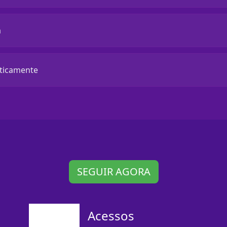
a
aticamente
SEGUIR AGORA
Acessos