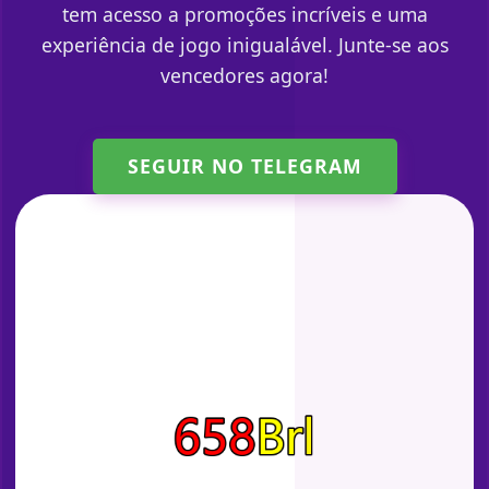
tem acesso a promoções incríveis e uma
experiência de jogo inigualável. Junte-se aos
vencedores agora!
SEGUIR NO TELEGRAM