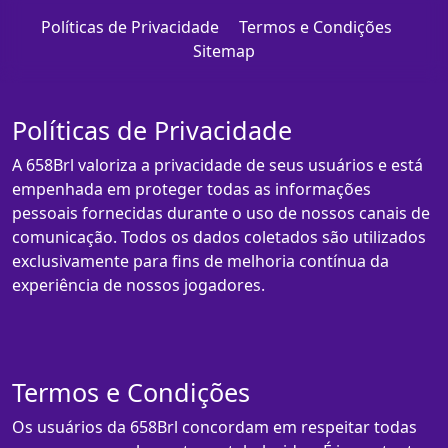
Políticas de Privacidade
Termos e Condições
Sitemap
Políticas de Privacidade
A 658Brl valoriza a privacidade de seus usuários e está
empenhada em proteger todas as informações
pessoais fornecidas durante o uso de nossos canais de
comunicação. Todos os dados coletados são utilizados
exclusivamente para fins de melhoria contínua da
experiência de nossos jogadores.
Termos e Condições
Os usuários da 658Brl concordam em respeitar todas