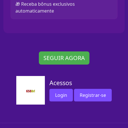
🎁 Receba bônus exclusivos
automaticamente
SEGUIR AGORA
Acessos
Login
Registrar-se