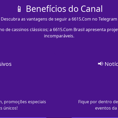
📱 Benefícios do Canal
Descubra as vantagens de seguir a 6615.Com no Telegram
o de cassinos clássicos; a 6615.Com Brasil apresenta proje
incomparáveis.
sivos
📢 Notí
m, promoções especiais
Fique por dentro d
s únicos!
eventos da