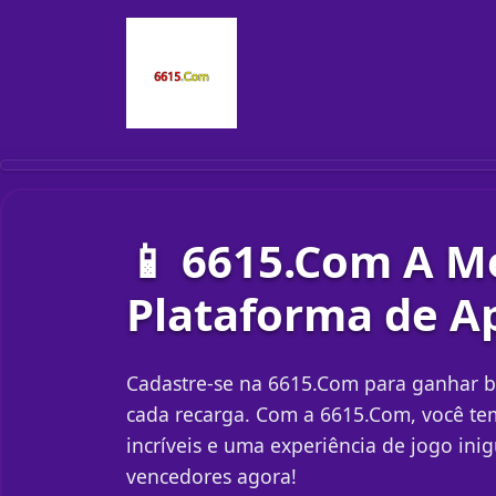
📱 6615.Com A M
Plataforma de A
Cadastre-se na 6615.Com para ganhar 
cada recarga. Com a 6615.Com, você t
incríveis e uma experiência de jogo inig
vencedores agora!