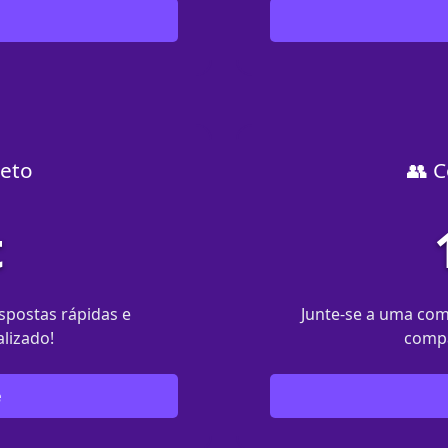
reto
👥 
t
espostas rápidas e
Junte-se a uma com
lizado!
compa
e