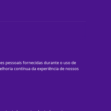
es pessoais fornecidas durante o uso de
elhoria contínua da experiência de nossos