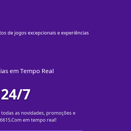
tos de jogos excepcionais e experiências
cias em Tempo Real
24/7
e todas as novidades, promoções e
 6615.Com em tempo real!