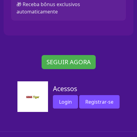
🎁 Receba bônus exclusivos
automaticamente
SEGUIR AGORA
Acessos
Login
Registrar-se