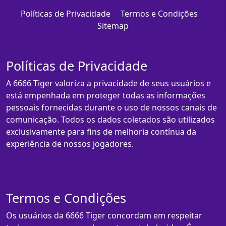
Políticas de Privacidade
Termos e Condições
Sitemap
Políticas de Privacidade
A 6666 Tiger valoriza a privacidade de seus usuários e
está empenhada em proteger todas as informações
pessoais fornecidas durante o uso de nossos canais de
comunicação. Todos os dados coletados são utilizados
exclusivamente para fins de melhoria contínua da
experiência de nossos jogadores.
Termos e Condições
Os usuários da 6666 Tiger concordam em respeitar