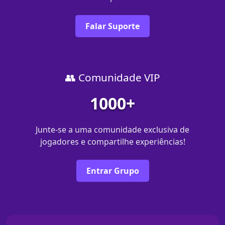
Falar Suporte
👥 Comunidade VIP
1000+
Junte-se a uma comunidade exclusiva de
jogadores e compartilhe experiências!
Entrar Grupo