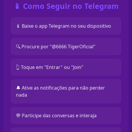
📱 Como Seguir no Telegram
📱 Baixe o app Telegram no seu dispositivo
🔍 Procure por "@6666 TigerOficial"
👆 Toque em "Entrar" ou "Join"
🔔 Ative as notificações para não perder
nada
💬 Participe das conversas e interaja