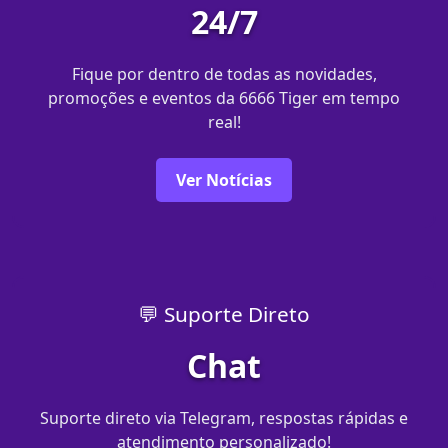
24/7
Fique por dentro de todas as novidades,
promoções e eventos da 6666 Tiger em tempo
real!
Ver Notícias
💬 Suporte Direto
Chat
Suporte direto via Telegram, respostas rápidas e
atendimento personalizado!