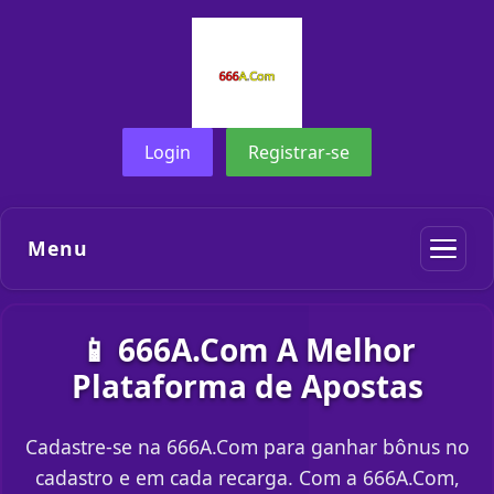
Login
Registrar-se
Menu
📱 666A.Com A Melhor
Plataforma de Apostas
Cadastre-se na 666A.Com para ganhar bônus no
cadastro e em cada recarga. Com a 666A.Com,