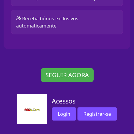
🎁 Receba bônus exclusivos
automaticamente
SEGUIR AGORA
Acessos
Login
Registrar-se