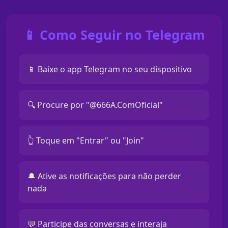
📱 Como Seguir no Telegram
📱 Baixe o app Telegram no seu dispositivo
🔍 Procure por "@666A.ComOficial"
👆 Toque em "Entrar" ou "Join"
🔔 Ative as notificações para não perder
nada
💬 Participe das conversas e interaja