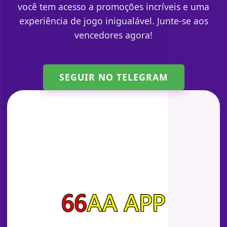
você tem acesso a promoções incríveis e uma
experiência de jogo inigualável. Junte-se aos
vencedores agora!
SEGUIR NO TELEGRAM