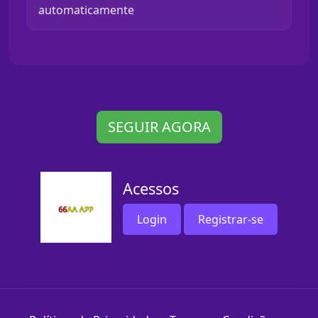
automaticamente
SEGUIR AGORA
Acessos
Login
Registrar-se