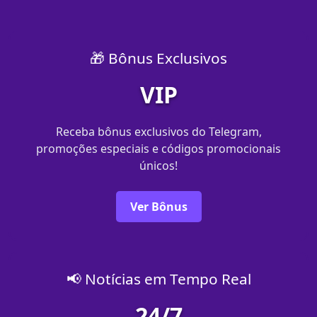
🎁 Bônus Exclusivos
VIP
Receba bônus exclusivos do Telegram,
promoções especiais e códigos promocionais
únicos!
Ver Bônus
📢 Notícias em Tempo Real
24/7