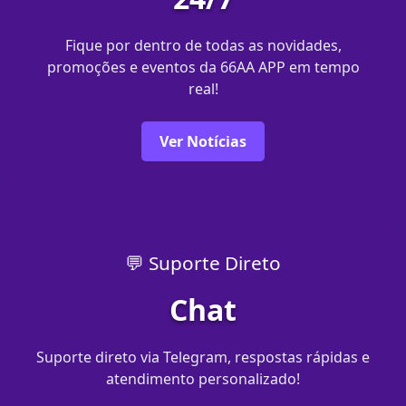
Fique por dentro de todas as novidades,
promoções e eventos da 66AA APP em tempo
real!
Ver Notícias
💬 Suporte Direto
Chat
Suporte direto via Telegram, respostas rápidas e
atendimento personalizado!