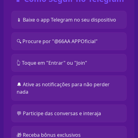
📱 Baixe o app Telegram no seu dispositivo
🔍 Procure por "@66AA APPOficial"
👆 Toque em "Entrar" ou "Join"
🔔 Ative as notificações para não perder
nada
💬 Participe das conversas e interaja
🎁 Receba bônus exclusivos