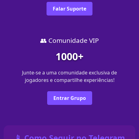
Falar Suporte
👥 Comunidade VIP
1000+
Junte-se a uma comunidade exclusiva de
jogadores e compartilhe experiências!
Entrar Grupo
📱 Como Seguir no Telegram