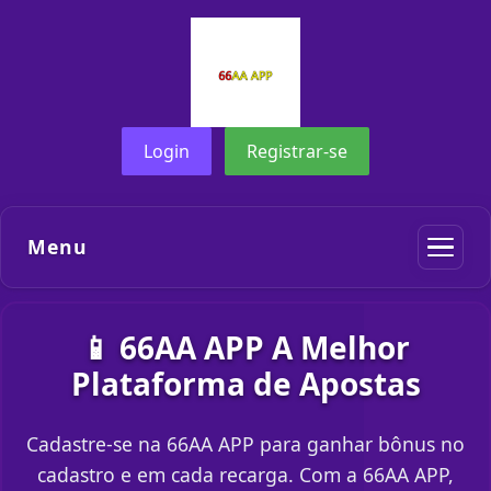
Login
Registrar-se
Menu
📱 66AA APP A Melhor
Plataforma de Apostas
Cadastre-se na 66AA APP para ganhar bônus no
cadastro e em cada recarga. Com a 66AA APP,