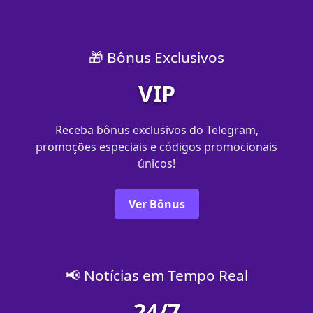
🎁 Bônus Exclusivos
VIP
Receba bônus exclusivos do Telegram,
promoções especiais e códigos promocionais
únicos!
Ver Bônus
📢 Notícias em Tempo Real
24/7