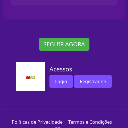
SEGUIR AGORA
Acessos
Login
Registrar-se
Políticas de Privacidade
Termos e Condições