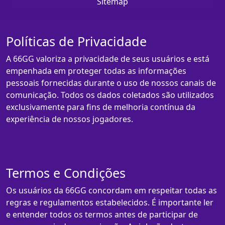
Sitemap
Políticas de Privacidade
A 66GG valoriza a privacidade de seus usuários e está
empenhada em proteger todas as informações
pessoais fornecidas durante o uso de nossos canais de
comunicação. Todos os dados coletados são utilizados
exclusivamente para fins de melhoria contínua da
experiência de nossos jogadores.
Termos e Condições
Os usuários da 66GG concordam em respeitar todas as
regras e regulamentos estabelecidos. É importante ler
e entender todos os termos antes de participar de