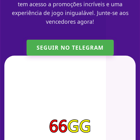
tem acesso a promoções incríveis e uma
experiência de jogo inigualável. Junte-se aos
vencedores agora!
SEGUIR NO TELEGRAM