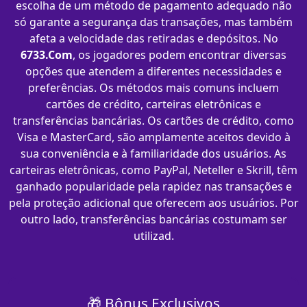
escolha de um método de pagamento adequado não
só garante a segurança das transações, mas também
afeta a velocidade das retiradas e depósitos. No
6733.Com
, os jogadores podem encontrar diversas
opções que atendem a diferentes necessidades e
preferências. Os métodos mais comuns incluem
cartões de crédito, carteiras eletrônicas e
transferências bancárias. Os cartões de crédito, como
Visa e MasterCard, são amplamente aceitos devido à
sua conveniência e à familiaridade dos usuários. As
carteiras eletrônicas, como PayPal, Neteller e Skrill, têm
ganhado popularidade pela rapidez nas transações e
pela proteção adicional que oferecem aos usuários. Por
outro lado, transferências bancárias costumam ser
utilizad.
🎁 Bônus Exclusivos