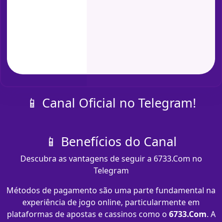
📱 Canal Oficial no Telegram!
📱 Benefícios do Canal
Descubra as vantagens de seguir a 6733.Com no
Telegram
Métodos de pagamento são uma parte fundamental na
experiência de jogo online, particularmente em
plataformas de apostas e cassinos como o
6733.Com
. A