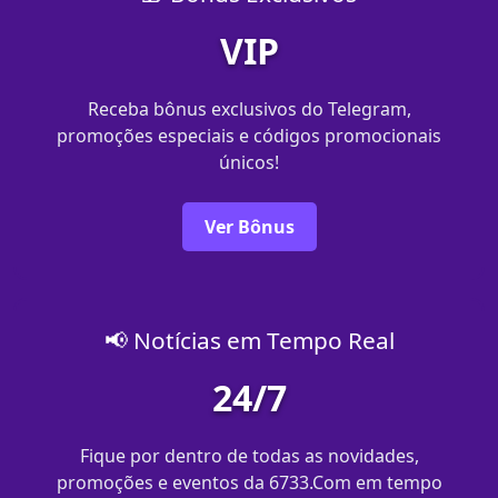
VIP
Receba bônus exclusivos do Telegram,
promoções especiais e códigos promocionais
únicos!
Ver Bônus
📢 Notícias em Tempo Real
24/7
Fique por dentro de todas as novidades,
promoções e eventos da 6733.Com em tempo