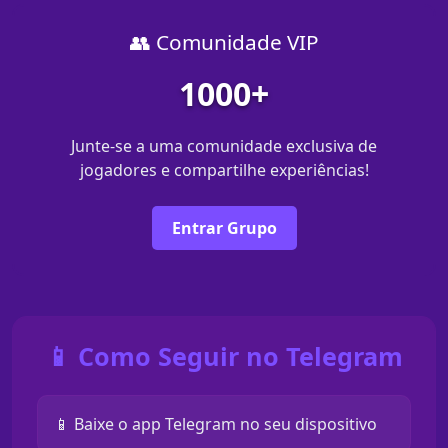
👥 Comunidade VIP
1000+
Junte-se a uma comunidade exclusiva de
jogadores e compartilhe experiências!
Entrar Grupo
📱 Como Seguir no Telegram
📱 Baixe o app Telegram no seu dispositivo