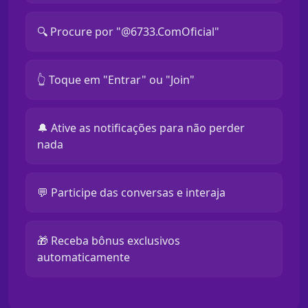
🔍 Procure por "@6733.ComOficial"
👆 Toque em "Entrar" ou "Join"
🔔 Ative as notificações para não perder
nada
💬 Participe das conversas e interaja
🎁 Receba bônus exclusivos
automaticamente