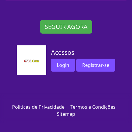
SEGUIR AGORA
Acessos
Login
Registrar-se
Políticas de Privacidade
Termos e Condições
Sitemap