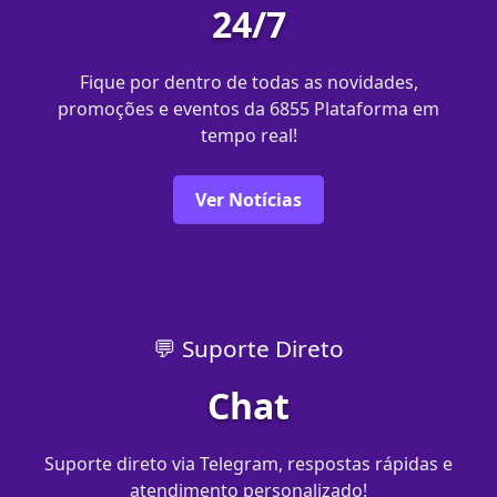
24/7
Fique por dentro de todas as novidades,
promoções e eventos da 6855 Plataforma em
tempo real!
Ver Notícias
💬 Suporte Direto
Chat
Suporte direto via Telegram, respostas rápidas e
atendimento personalizado!