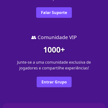
Falar Suporte
👥 Comunidade VIP
1000+
Junte-se a uma comunidade exclusiva de
jogadores e compartilhe experiências!
Entrar Grupo