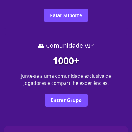
Falar Suporte
👥 Comunidade VIP
1000+
Junte-se a uma comunidade exclusiva de
jogadores e compartilhe experiências!
Entrar Grupo