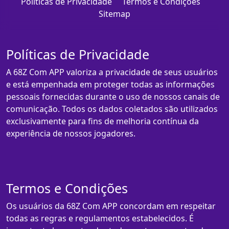
Políticas de Privacidade
Termos e Condições
Sitemap
Políticas de Privacidade
A 68Z Com APP valoriza a privacidade de seus usuários
e está empenhada em proteger todas as informações
pessoais fornecidas durante o uso de nossos canais de
comunicação. Todos os dados coletados são utilizados
exclusivamente para fins de melhoria contínua da
experiência de nossos jogadores.
Termos e Condições
Os usuários da 68Z Com APP concordam em respeitar
todas as regras e regulamentos estabelecidos. É