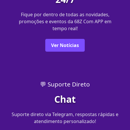
Fique por dentro de todas as novidades,
promoções e eventos da 68Z Com APP em
tempo real!
Ver Notícias
💬 Suporte Direto
Chat
Suporte direto via Telegram, respostas rápidas e
atendimento personalizado!