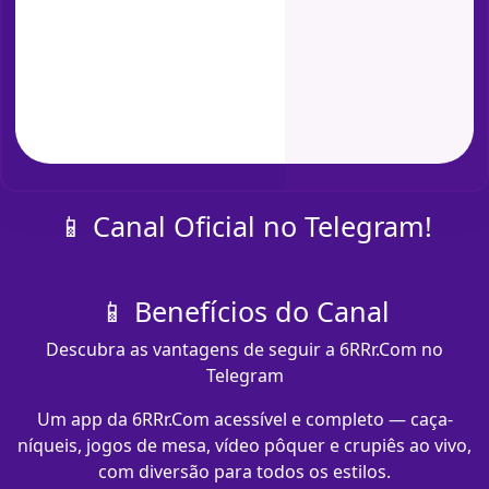
📱 Canal Oficial no Telegram!
📱 Benefícios do Canal
Descubra as vantagens de seguir a 6RRr.Com no
Telegram
Um app da 6RRr.Com acessível e completo — caça-
níqueis, jogos de mesa, vídeo pôquer e crupiês ao vivo,
com diversão para todos os estilos.