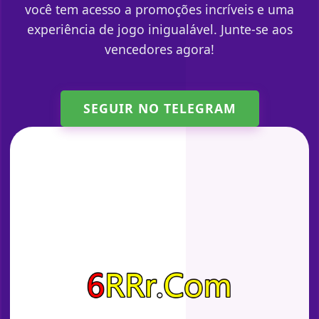
você tem acesso a promoções incríveis e uma
experiência de jogo inigualável. Junte-se aos
vencedores agora!
SEGUIR NO TELEGRAM