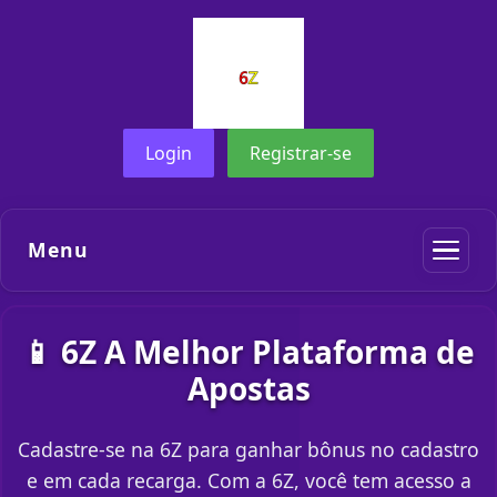
Login
Registrar-se
Menu
📱 6Z A Melhor Plataforma de
Apostas
Cadastre-se na 6Z para ganhar bônus no cadastro
e em cada recarga. Com a 6Z, você tem acesso a