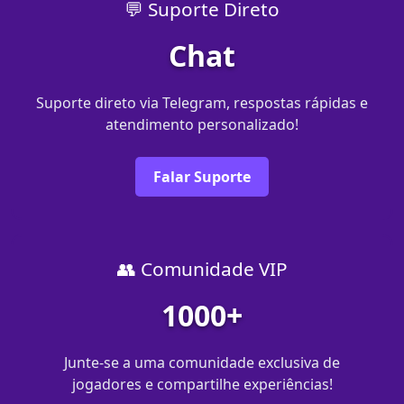
💬 Suporte Direto
Chat
Suporte direto via Telegram, respostas rápidas e
atendimento personalizado!
Falar Suporte
👥 Comunidade VIP
1000+
Junte-se a uma comunidade exclusiva de
jogadores e compartilhe experiências!