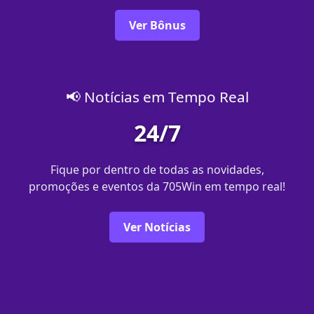
Ver Bônus
📢 Notícias em Tempo Real
24/7
Fique por dentro de todas as novidades,
promoções e eventos da 705Win em tempo real!
Ver Notícias