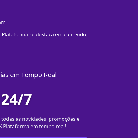
ram
1X Plataforma se destaca em conteúdo,
cias em Tempo Real
24/7
e todas as novidades, promoções e
X Plataforma em tempo real!