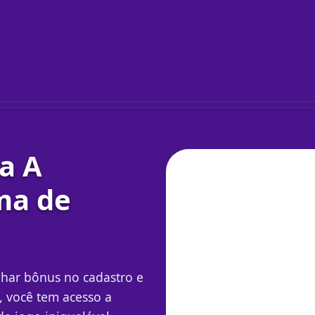
a A
ma de
nhar bônus no cadastro e
, você tem acesso a