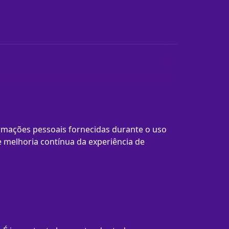
ormações pessoais fornecidas durante o uso
e melhoria contínua da experiência de