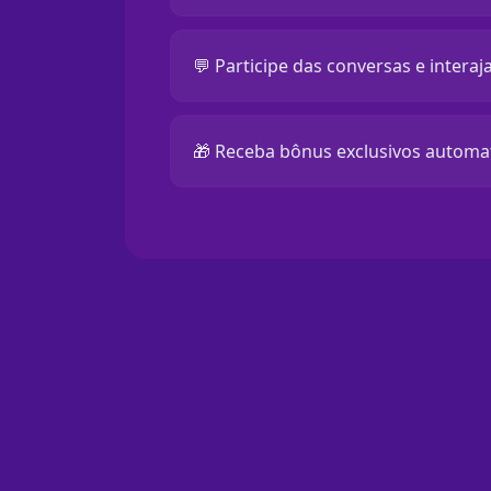
💬 Participe das conversas e interaj
🎁 Receba bônus exclusivos autom