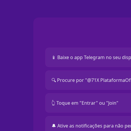
📱 Baixe o app Telegram no seu disp
🔍 Procure por "@71X PlataformaOfi
👆 Toque em "Entrar" ou "Join"
🔔 Ative as notificações para não p