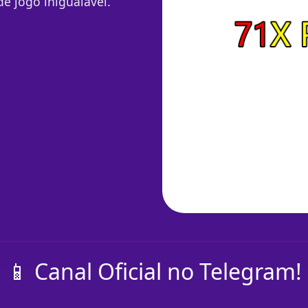
e jogo inigualável.
📱 Canal Oficial no Telegram!