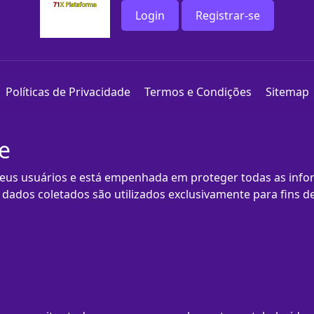
Login
Registrar-se
Políticas de Privacidade
Termos e Condições
Sitemap
de
 seus usuários e está empenhada em proteger todas as inf
dados coletados são utilizados exclusivamente para fins d