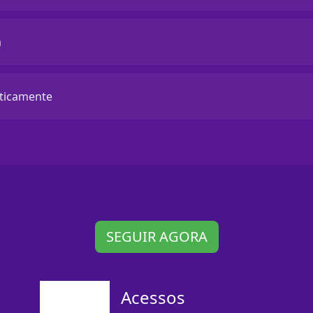
a
aticamente
SEGUIR AGORA
Acessos