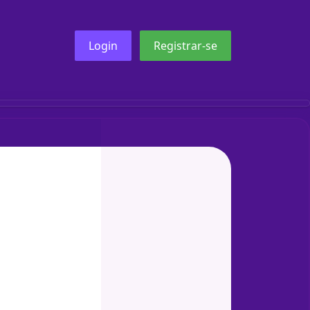
Login
Registrar-se