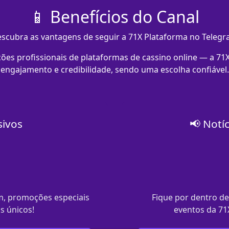
📱 Benefícios do Canal
scubra as vantagens de seguir a 71X Plataforma no Teleg
iações profissionais de plataformas de cassino online — a 7
engajamento e credibilidade, sendo uma escolha confiável.
sivos
📢 Notí
m, promoções especiais
Fique por dentro d
s únicos!
eventos da 71