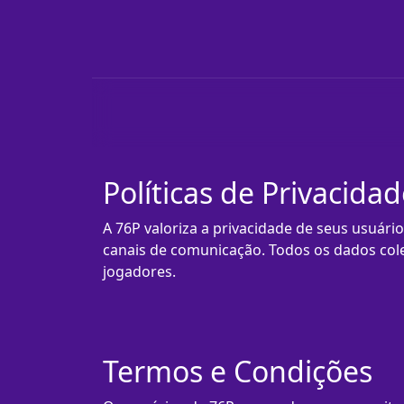
Políticas de Privacida
A 76P valoriza a privacidade de seus usuár
canais de comunicação. Todos os dados cole
jogadores.
Termos e Condições