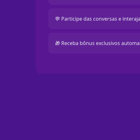
💬 Participe das conversas e interaj
🎁 Receba bônus exclusivos autom