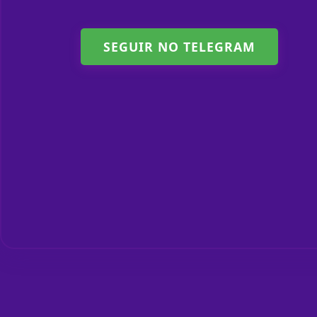
SEGUIR NO TELEGRAM