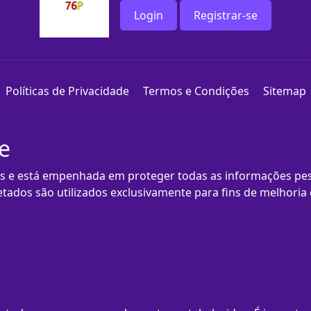
Login
Registrar-se
Políticas de Privacidade
Termos e Condições
Sitemap
de
ios e está empenhada em proteger todas as informações pe
tados são utilizados exclusivamente para fins de melhoria