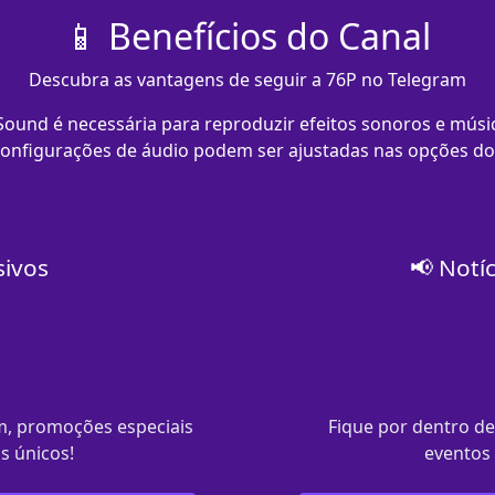
📱 Benefícios do Canal
Descubra as vantagens de seguir a 76P no Telegram
und é necessária para reproduzir efeitos sonoros e música.
configurações de áudio podem ser ajustadas nas opções do c
sivos
📢 Notí
m, promoções especiais
Fique por dentro d
s únicos!
eventos