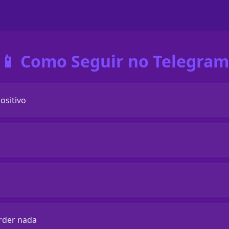
📱 Como Seguir no Telegram
ositivo
erder nada