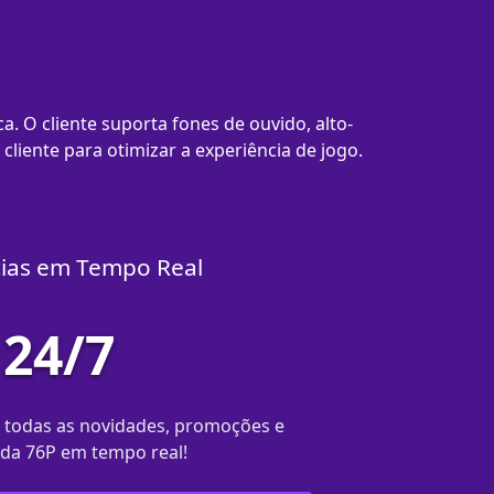
 O cliente suporta fones de ouvido, alto-
liente para otimizar a experiência de jogo.
cias em Tempo Real
24/7
e todas as novidades, promoções e
 da 76P em tempo real!