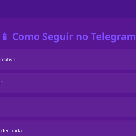
📱 Como Seguir no Telegram
ositivo
l"
erder nada