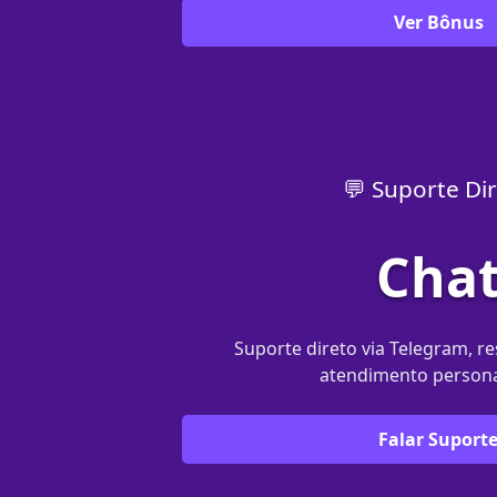
Ver Bônus
💬 Suporte Di
Cha
Suporte direto via Telegram, r
atendimento persona
Falar Suport