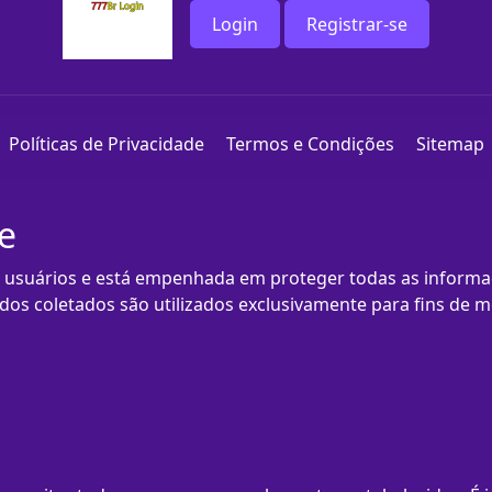
Login
Registrar-se
Políticas de Privacidade
Termos e Condições
Sitemap
de
us usuários e está empenhada em proteger todas as informa
os coletados são utilizados exclusivamente para fins de m