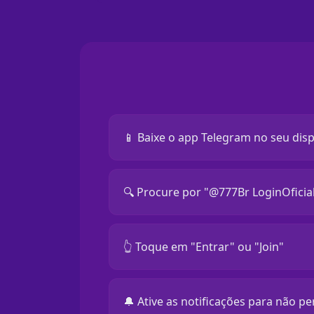
📱 Baixe o app Telegram no seu disp
🔍 Procure por "@777Br LoginOficia
👆 Toque em "Entrar" ou "Join"
🔔 Ative as notificações para não p