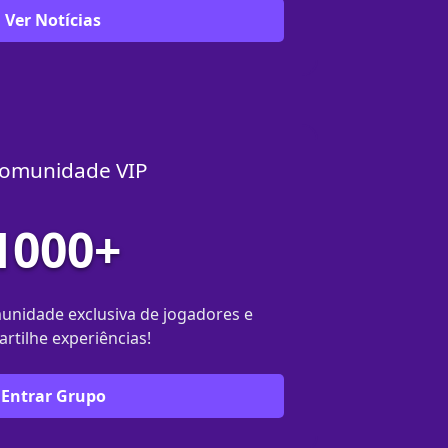
Ver Notícias
Comunidade VIP
1000+
unidade exclusiva de jogadores e
rtilhe experiências!
Entrar Grupo