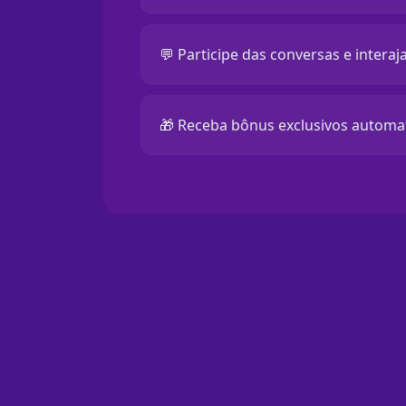
💬 Participe das conversas e interaj
🎁 Receba bônus exclusivos autom