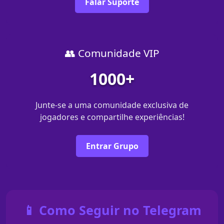
Falar Suporte
👥 Comunidade VIP
1000+
Junte-se a uma comunidade exclusiva de
jogadores e compartilhe experiências!
Entrar Grupo
📱 Como Seguir no Telegram