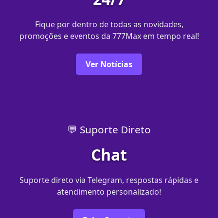
Fique por dentro de todas as novidades,
promoções e eventos da 777Max em tempo real!
Ver Notícias
💬 Suporte Direto
Chat
Suporte direto via Telegram, respostas rápidas e
atendimento personalizado!