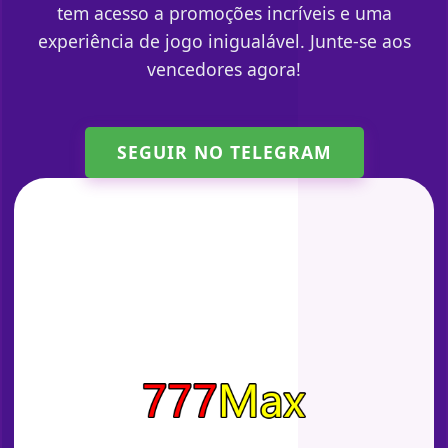
tem acesso a promoções incríveis e uma
experiência de jogo inigualável. Junte-se aos
vencedores agora!
SEGUIR NO TELEGRAM