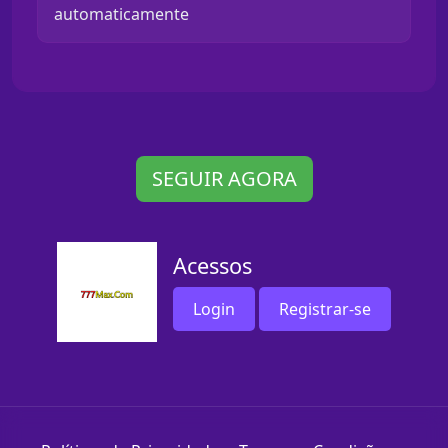
automaticamente
SEGUIR AGORA
Acessos
Login
Registrar-se