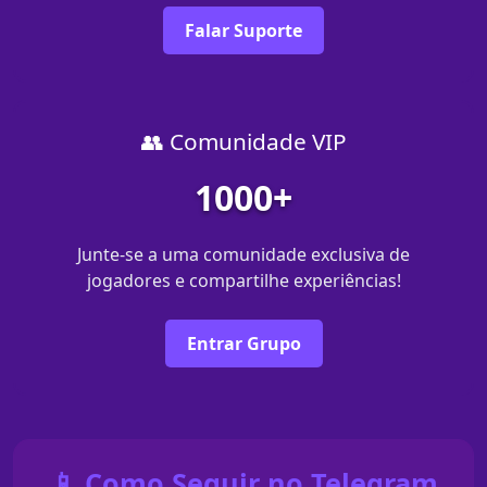
Falar Suporte
👥 Comunidade VIP
1000+
Junte-se a uma comunidade exclusiva de
jogadores e compartilhe experiências!
Entrar Grupo
📱 Como Seguir no Telegram