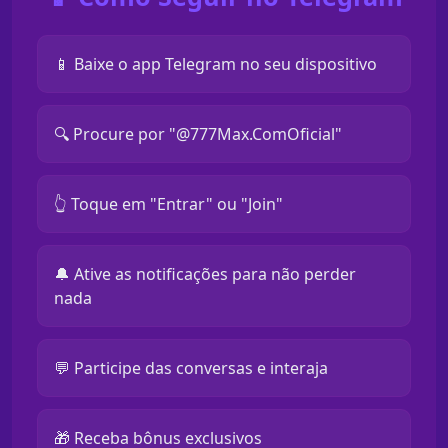
📱 Baixe o app Telegram no seu dispositivo
🔍 Procure por "@777Max.ComOficial"
👆 Toque em "Entrar" ou "Join"
🔔 Ative as notificações para não perder
nada
💬 Participe das conversas e interaja
🎁 Receba bônus exclusivos