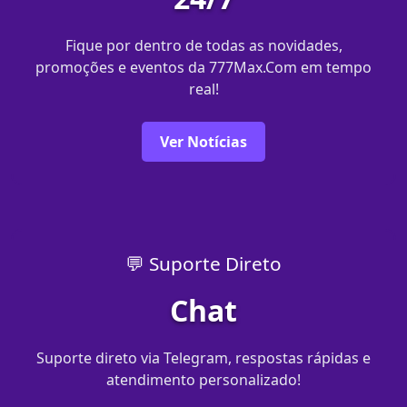
Fique por dentro de todas as novidades,
promoções e eventos da 777Max.Com em tempo
real!
Ver Notícias
💬 Suporte Direto
Chat
Suporte direto via Telegram, respostas rápidas e
atendimento personalizado!