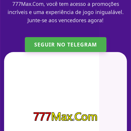
777Max.Com, você tem acesso a promoções
incríveis e uma experiência de jogo inigualável.
Junte-se aos vencedores agora!
SEGUIR NO TELEGRAM