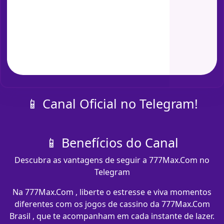
📱 Canal Oficial no Telegram!
📱 Benefícios do Canal
Descubra as vantagens de seguir a 777Max.Com no
Telegram
Na 777Max.Com , liberte o estresse e viva momentos
diferentes com os jogos de cassino da 777Max.Com
Brasil , que te acompanham em cada instante de lazer.