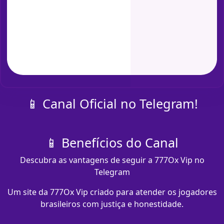
📱 Canal Oficial no Telegram!
📱 Benefícios do Canal
Descubra as vantagens de seguir a 777Ox Vip no
Telegram
Um site da 777Ox Vip criado para atender os jogadores
brasileiros com justiça e honestidade.