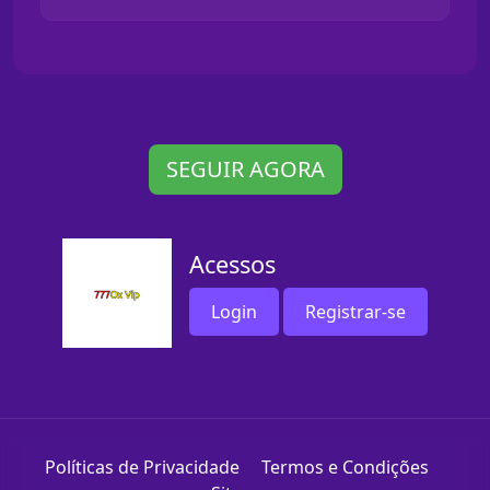
SEGUIR AGORA
Acessos
Login
Registrar-se
Políticas de Privacidade
Termos e Condições