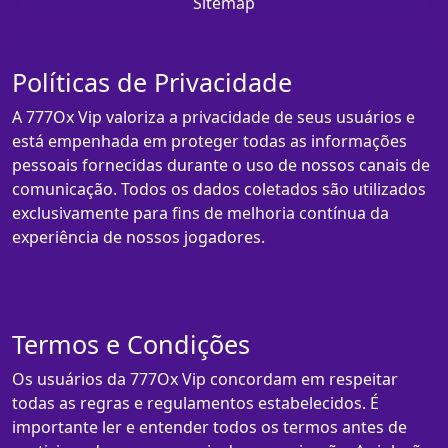
Sitemap
Políticas de Privacidade
A 777Ox Vip valoriza a privacidade de seus usuários e
está empenhada em proteger todas as informações
pessoais fornecidas durante o uso de nossos canais de
comunicação. Todos os dados coletados são utilizados
exclusivamente para fins de melhoria contínua da
experiência de nossos jogadores.
Termos e Condições
Os usuários da 777Ox Vip concordam em respeitar
todas as regras e regulamentos estabelecidos. É
importante ler e entender todos os termos antes de