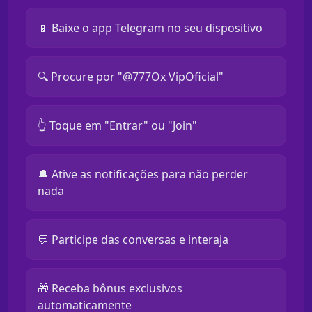
📱 Baixe o app Telegram no seu dispositivo
🔍 Procure por "@777Ox VipOficial"
👆 Toque em "Entrar" ou "Join"
🔔 Ative as notificações para não perder
nada
💬 Participe das conversas e interaja
🎁 Receba bônus exclusivos
automaticamente